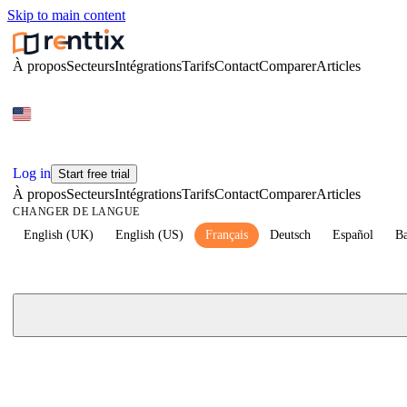
Skip to main content
À propos
Secteurs
Intégrations
Tarifs
Contact
Comparer
Articles
Log in
Start free trial
À propos
Secteurs
Intégrations
Tarifs
Contact
Comparer
Articles
CHANGER DE LANGUE
English (UK)
English (US)
Français
Deutsch
Español
Ba