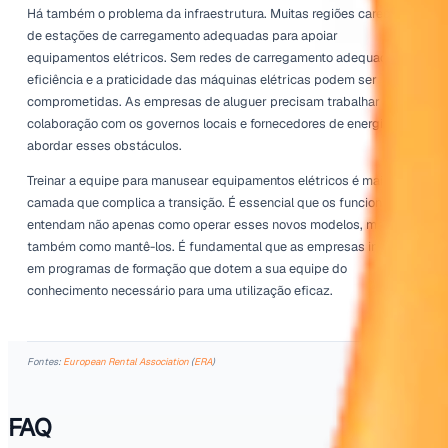
A Revolução da Experiência do C
As expectativas estão a aumentar entre os clientes, e a i
aluguer deve responder. A demanda por equipamentos m
e eficientes significa uma mudança na forma como os cl
o valor. A fiabilidade mecânica é primordial. Alugar equ
elétricos pode frequentemente significar menos avarias 
desempenho operacional melhorado. Consequentemente,
empresas de aluguer que adotam soluções elétricas são
propensas a ver a satisfação do cliente aumentar.
Os clientes também apreciam uma comunicação transpa
sobre os benefícios dos equipamentos elétricos. Eles q
como a mudança contribui para os seus objetivos de
sustentabilidade. Compartilhar histórias de sucesso de 
que fazem a transição para elétrico pode construir confi