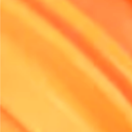
agora vêm integrados com capacidades de IoT, permitind
monitorização e análise em tempo real.
Esses avanços tecnológicos podem ajudar as empresas 
a prever as necessidades de manutenção, acompanhar 
utilização e até otimizar a gestão da frota. O resultado?
operação mais eficaz que poupa tempo e dinheiro. Com 
automação a aumentar, a combinação de equipamentos el
tecnologia de ponta cria oportunidades para manutençã
preventiva. Isso garante que as empresas mantenham u
vantagem competitiva em um mercado em rápida evoluç
Além disso, muitos fabricantes estão a investir fortemen
pesquisa e desenvolvimento para melhorar a duração da b
velocidade de carregamento. Este foco na melhoria é cruc
Quanto mais rápido os equipamentos elétricos puderem 
carregados e quanto mais tempo operarem com uma únic