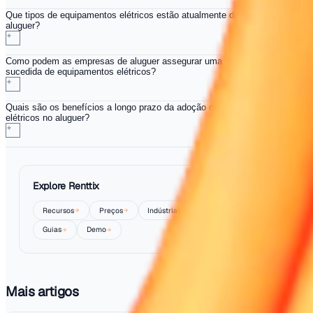
fomentar a lealdade.
Envolver os clientes com recursos, como guias práticos e
pode melhorar a sua experiência. Quando as empresas 
usuários sobre as vantagens, criam clientes informados 
mais propensos a voltar para alugueres futuros. É um ga
Desafios no Caminho da Adoçã
Apesar dos benefícios significativos dos equipamentos e
persistem desafios. Os custos iniciais são frequenteme
barreira, particularmente para empresas de aluguer meno
Investir em novas frotas elétricas requer uma considera
cuidadosa das finanças. Equilibrar esses custos com a
a longo prazo e a atratividade adicional no mercado pode
complicado.