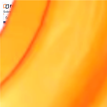
Sobre nós
Setores
Integrações
Preços
Contacto
Comparar
Arti
Log in
Start free trial
Sobre nós
Setores
Integrações
Preços
Contacto
Comparar
Art
ALTERAR IDIOMA
English (UK)
English (US)
Français
Deutsch
Españ
Bahasa Indonesia
हिन्दी
Italiano
Nederlands
Portugu
日本語
Svenska
中文
ไทย
Português (Brasil)
Log in