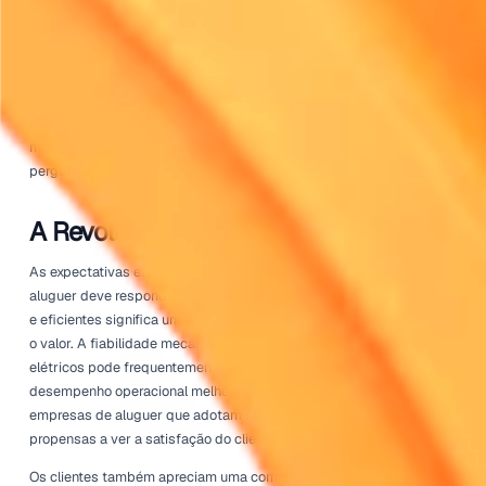
mais atrativos se tornam para as empresas de aluguer. 
que os usuários se familiarizam com a eficiência e as c
dos modelos elétricos, as preocupações sobre a sua viab
diminuem.
Pressões Regulatórias e
Responsabilidade Corporativa
À medida que as regulamentações governamentais se t
rígidas em relação às emissões e ao impacto ambiental, 
está sobre a indústria do aluguer para se adaptar. Muit
estão a implementar iniciativas estratégicas para reduzir