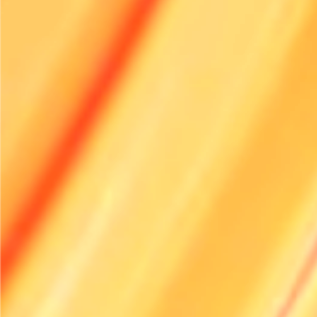
Fontes:
European Rental Association
(
ERA
)
FAQ
Que tipos de equipamentos elétricos estão atualmente dispo
aluguer?
Como podem as empresas de aluguer assegurar uma integr
sucedida de equipamentos elétricos?
Quais são os benefícios a longo prazo da adoção de equip
elétricos no aluguer?
Explore Renttix