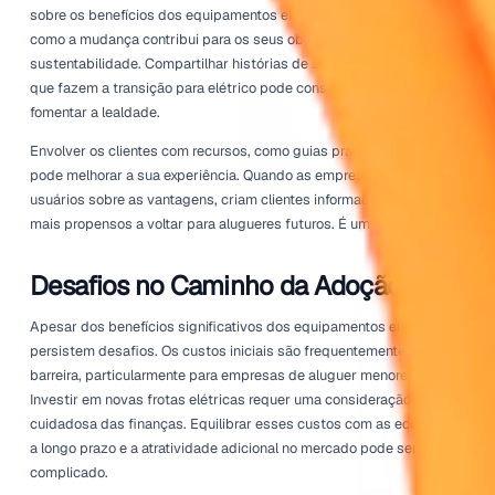
pegada de carbono, alinhando-se com tanto o sentimento
como a conformidade regulatória. Os equipamentos elétr
oferecem uma solução eficaz.
Não se trata apenas de cumprir regulamentos, no entanto
de aluguer está cada vez mais ciente da responsabilida
corporativa e das implicações éticas das suas escolhas. 
transição para a eletricidade, as empresas podem contri
ativamente para um futuro mais sustentável, atrair client
ecológicamente conscientes e melhorar a sua imagem d
num cenário cada vez mais competitivo.
As organizações que lideram neste espaço não estão ap
estabelecer novos padrões para as suas operações. El
estão a abrir caminho para mudanças em toda a indústri
modelos podem servir como referências para outros que
perguntam como navegar efetivamente neste novo terren