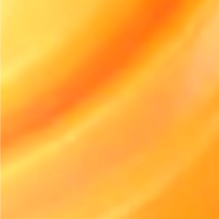
Start free trial
NOTÍCIAS DO SETOR
A Adoção de Equipamen
Elétricos no Aluguer Est
Acelerar Mais Rápido do
o Esperado
A adoção de equipamentos elétricos na indústria do al