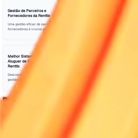
Há também o problema da infraestrutura. Muitas regiõe
de estações de carregamento adequadas para apoiar
equipamentos elétricos. Sem redes de carregamento ad
eficiência e a praticidade das máquinas elétricas podem
comprometidas. As empresas de aluguer precisam traba
colaboração com os governos locais e fornecedores de e
abordar esses obstáculos.
Treinar a equipe para manusear equipamentos elétricos 
camada que complica a transição. É essencial que os fun
entendam não apenas como operar esses novos modelo
também como mantê-los. É fundamental que as empresa
em programas de formação que dotem a sua equipe do
conhecimento necessário para uma utilização eficaz.