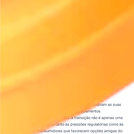
a testemunhar um crescimento rápido, impulsionado p
sustentabilidade e eficiência. À medida que as empresa
para soluções mais ecológicas, o setor de aluguer dev
se ou arriscar ficar para trás.
Início
Perspetivas do setor de aluguer
A Adoção de Equipamentos Elétricos no Aluguer Está a Aceler
do que o Esperado
Publicado
21 de julho de 2026
O Aumento no Uso de Equipam
Elétricos