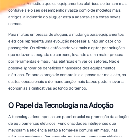
A mudança da indústria do aluguer em direção a equipa
elétricos está, de facto, a ganhar velocidade. Com as ex
cliente a evoluírem e um foco crescente em práticas sust
as empresas estão a repensar as suas ofertas de equip
Inovações em tecnologia, juntamente com uma crescente
consciencialização sobre questões ambientais, catalisar
movimento.
Nos últimos anos, mais empresas de aluguer expandiram
frotas para incluir versões elétricas de equipamentos
tradicionalmente movidos a gás. Esta transição não é a
tendência; é uma resposta tanto às pressões regulatóri
preferências dos consumidores que favorecem opções a
ambiente. À medida que os equipamentos elétricos se t
confiáveis e o seu desempenho rivaliza com o de modelo
antigos, a indústria do aluguer está a adaptar-se a esta
normas.