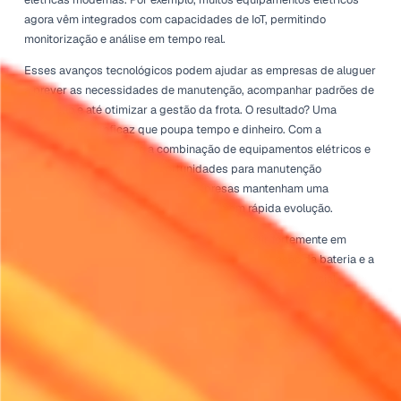
Para muitas empresas de aluguer, a mudança para equi
elétricos representa uma evolução necessária, não um c
passageiro. Os clientes estão cada vez mais a optar por
que reduzem a pegada de carbono, levando a uma maior
por ferramentas e máquinas elétricas em vários setores.
possível ignorar os benefícios financeiros dos equipame
elétricos. Embora o preço de compra inicial possa ser mai
custos operacionais e de manutenção mais baixos podem
economias significativas ao longo do tempo.
O Papel da Tecnologia na Adoç
A tecnologia desempenha um papel crucial na promoção
de equipamentos elétricos. Funcionalidades inteligentes
melhoram a eficiência estão a tornar-se comuns em máq
elétricas modernas. Por exemplo, muitos equipamentos e