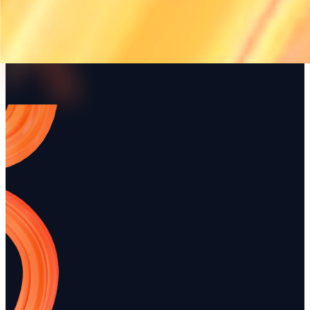
Recursos
Preços
Indústrias
Integrações
Guias
Demo
Mais artigos
Gestão de Parceiros e
Renttix para Equip
Fornecedores da Renttix
Mineração e Recur
Uma gestão eficaz de parceiros e
Descubra como o Rent
fornecedores é crucial para
otimizar suas operaçõ
empresas de aluguer. Aprenda a
de equipamentos de m
simplificar os seus processos com
recursos. Conheça su
as soluções inovadoras da Renttix.
características e bene
adaptados às necessi
negócio.