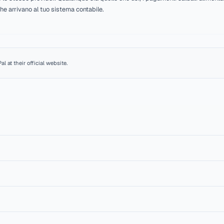
tura di noleggio
una fattura con PayPal usando il proprio account esistente, senz
a fattura di provenienza, non si tratta di un incasso anonimo.
cata
gamento arrivano come webhook firmati, e Renttix verifica la f
i essere chiusa da una notifica contraffatta.
 merchant
yPal Client ID e Secret. I fondi arrivano direttamente a te secon
ccount PayPal.