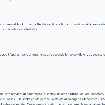
imprese edili e organizzatori di eventi — preferisc
fornire i dati della carta a un fornitore usato solo d
momento della conferma della prenotazione vale più d
vantaggio è amministrativo. Il pagamento si riconcil
noleggio a cui appartiene evitando depositi non ide
manualmente a fine mese. E poiché si usa il tuo acc
commissioni e rapporti con i clienti restano tutti tuo
 lavoro chiave