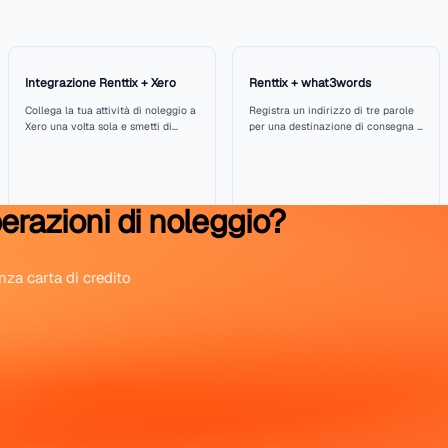
PayPal è uno degli otto provider di pagamento in Renttix, ins
Xendit, Alipay+ e Airwallex — la scelta esiste perché un’attivi
Paulo non vuole lo stesso provider. Qualunque sia quello che us
record fattura che arrivano al tuo sistema contabile.
n more about
PayPal
at their official website.