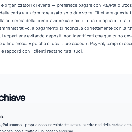
tuo denaro. I token di accesso vengono recuperati p
loro scadenza, quindi la connessione si gestisce d
arrivano come webhook e ognuno di essi ha la firma 
Questo controllo è più importante di quanto semb
verificato è un invito aperto a registrare come pagat
genuine firmate da PayPal chiudono una fattura.
Perché è importante
Un numero sorprendente di clienti di noleggio — in pa