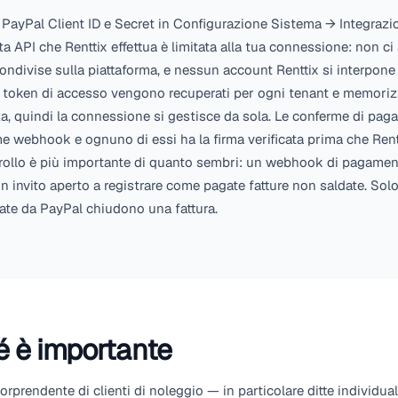
Come si connette
Incolla il tuo PayPal Client ID e Secret in Configur
Ogni chiamata API che Renttix effettua è limitata a
credenziali condivise sulla piattaforma, e nessun acc