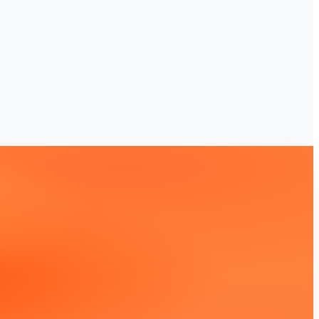
ieme a Stripe, Square, Razorpay, Mercado Pago,
tà di noleggio a Manchester, Giacarta o São
i, i pagamenti saldati alimentano gli stessi
Visit
PayPal