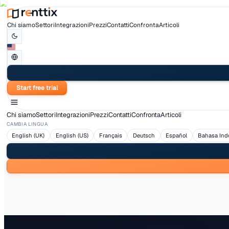
Chi siamo
Settori
Integrazioni
Prezzi
Contatti
Confronta
Articoli
Start free trial
Chi siamo
Settori
Integrazioni
Prezzi
Contatti
Confronta
Articoli
CAMBIA LINGUA
English (UK)
English (US)
Français
Deutsch
Españ