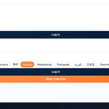
Log in
ol
Bahasa Indonesia
हिन्दी
Italiano
Nederlands
Portug
Log in
Start free tria