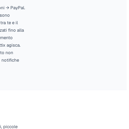
azione Sistema → Integrazioni → PayPal.
lla tua connessione: non ci sono
ount Renttix si interpone tra te e il