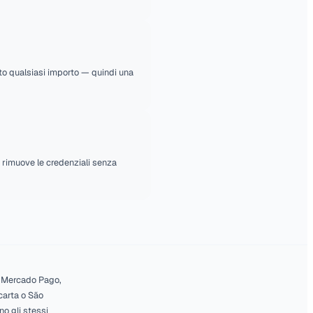
e pagare con PayPal piuttosto che
ue volte. Eliminare questa frizione al
i quanto appaia in fattura. Per te il
ia correttamente con la fattura di
ntificati che qualcuno deve abbinare
ount PayPal, tempi di accredito,
i.