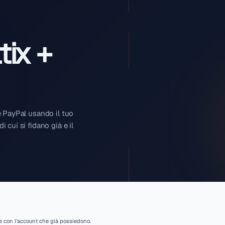
Renttix +
leggio tramite PayPal usando il tuo
un accesso di cui si fidano già e il