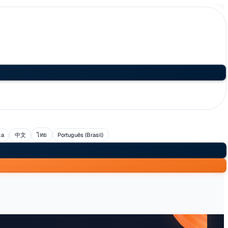
uês
العربية
日本語
Svenska
中文
ไทย
Português (Br
l