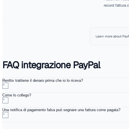
Pagare una fat
I clienti saldano 
viene abbinato all
Chiusura verifi
Le conferme di pa
fattura non può ma
Il tuo account
Colleghi il tuo Pa
influire sul tuo a