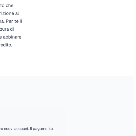
er ogni tenant e memorizzati fino alla
a sola. Le conferme di pagamento
verificata prima che Renttix agisca.
ri: un webhook di pagamento non
e fatture non saldate. Solo notifiche
rticolare ditte individuali, piccole