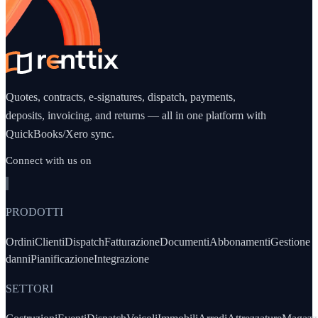
Quotes, contracts, e-signatures, dispatch, payments,
deposits, invoicing, and returns — all in one platform with
QuickBooks/Xero sync.
Connect with us on
PRODOTTI
Ordini
Clienti
Dispatch
Fatturazione
Documenti
Abbonamenti
Gestione
danni
Pianificazione
Integrazione
SETTORI