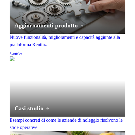
Aggiornamenti prodotto
Nuove funzionalità, miglioramenti e capacità aggiunte alla
piattaforma Renttix.
6
articles
Casi studio
Esempi concreti di come le aziende di noleggio risolvono le
sfide operative.