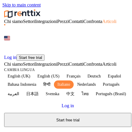
Skip to main content
Chi siamo
Settori
Integrazioni
Prezzi
Contatti
Confronta
Articoli
Log in
Start free trial
Chi siamo
Settori
Integrazioni
Prezzi
Contatti
Confronta
Articoli
CAMBIA LINGUA
English (UK)
English (US)
Français
Deutsch
Español
Bahasa Indonesia
हिन्दी
Italiano
Nederlands
Português
العربية
日本語
Svenska
中文
ไทย
Português (Brasil)
Log in
Start free trial