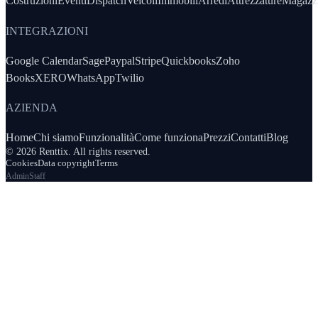
Costruzioni
Eventi
Dispatch
Veicoli
Immobili
Arredi
Attrezzature
Magazz
INTEGRAZIONI
Google Calendar
Sage
Paypal
Stripe
Quickbooks
Zoho
Books
XERO
WhatsApp
Twilio
AZIENDA
Home
Chi siamo
Funzionalità
Come funziona
Prezzi
Contatti
Blog
© 2026 Renttix. All rights reserved.
Cookies
Data copyright
Terms
Admin
Staff