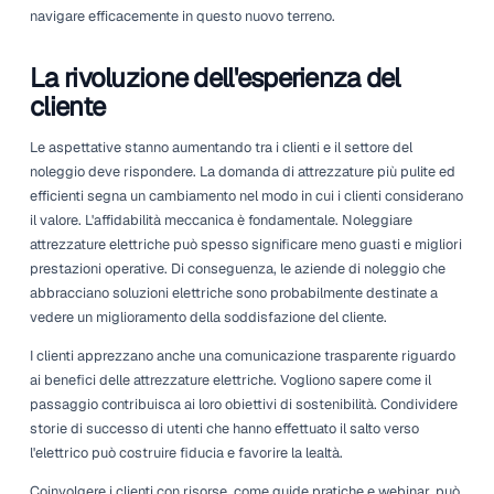
Pressioni normative e responsabi
aziendale
Poiché le normative governative si stanno inasprendo rigu
emissioni e all'impatto ambientale, la pressione sul settor
noleggio è alta per adattarsi. Molte aziende stanno attua
iniziative strategiche per ridurre le loro impronte di carbon
allineandosi sia con il sentimento pubblico sia con la conf
normativa. Le attrezzature elettriche offrono una soluzione
Non si tratta solo di rispettare le normative, però. Il settor
noleggio è sempre più consapevole della responsabilità a