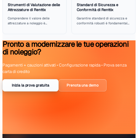
ulteriore elemento che complica la transizione. I dipende
comprendere non solo come operare questi nuovi modelli
come mantenerli. È essenziale che le aziende investano i
programmi di formazione che equipaggiano il loro team co
conoscenze necessarie per un utilizzo efficace.
Fonti:
European Rental Association
(
ERA
)
FAQ
Quali tipi di attrezzature elettriche sono attualmente disponibil
noleggio?
Come possono le aziende di noleggio garantire una integrazi