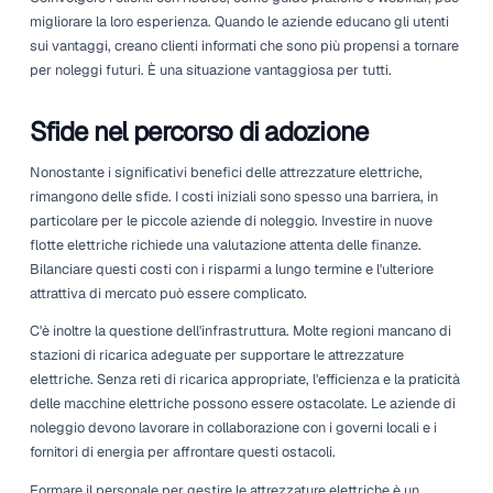
delle implicazioni etiche delle proprie scelte. Facendo la 
verso l'elettrico, le aziende possono contribuire attivamen
futuro più sostenibile, attirare clienti ecologici e migliorare
immagine di marca in un panorama sempre più competiti
Le organizzazioni che guidano in questo spazio non stan
stabilendo nuovi standard per le loro operazioni. Stanno 
aprendo la strada a cambiamenti nell'intero settore. I loro 
possono fungere da riferimento per altri che si chiedono
navigare efficacemente in questo nuovo terreno.
La rivoluzione dell'esperienza de
cliente
Le aspettative stanno aumentando tra i clienti e il settore 
noleggio deve rispondere. La domanda di attrezzature più
efficienti segna un cambiamento nel modo in cui i clienti 