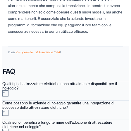
il valore. L'affidabilità meccanica è fondamentale. Noleggi
attrezzature elettriche può spesso significare meno guasti
prestazioni operative. Di conseguenza, le aziende di nole
abbracciano soluzioni elettriche sono probabilmente dest
vedere un miglioramento della soddisfazione del cliente.
I clienti apprezzano anche una comunicazione trasparent
ai benefici delle attrezzature elettriche. Vogliono sapere c
passaggio contribuisca ai loro obiettivi di sostenibilità. 
storie di successo di utenti che hanno effettuato il salto v
l'elettrico può costruire fiducia e favorire la lealtà.
Coinvolgere i clienti con risorse, come guide pratiche e w
migliorare la loro esperienza. Quando le aziende educano g
sui vantaggi, creano clienti informati che sono più propens
per noleggi futuri. È una situazione vantaggiosa per tutti.