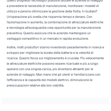
impronte di carbonio, portando a una domanda aumentat
attrezzi e macchinari elettrici in vari settori. È impossibil
anche i benefici finanziari delle attrezzature elettriche. S
prezzo iniziale di acquisto possa essere più alto, i costi o
di manutenzione più bassi possono portare a risparmi sign
nel tempo.
Il ruolo della tecnologia nell'ado
La tecnologia svolge un ruolo cruciale nell'avanzamento
dell'adozione di attrezzature elettriche. Le funzionalità inte
che migliorano l'efficienza stanno diventando comuni nel
elettriche moderne. Ad esempio, molti pezzi di attrezzatu
elettriche ora sono dotati di capacità IoT integrate, consen
monitoraggio e l'analisi in tempo reale.