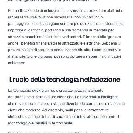
un crescente focus sulle pratiche sostenibili, le aziende 
ripensando le loro offerte di attrezzature. Le innovazioni
tecnologiche, insieme a una crescente consapevolezza de
questioni ambientali, hanno catalizzato questo slancio.
Negli ultimi anni, più aziende di noleggio hanno ampliato l
flotte per includere versioni elettriche di attrezzature
tradizionalmente alimentate a gas. Questa transizione non
una moda; è una risposta sia alle pressioni normative sia 
preferenze dei consumatori che favoriscono opzioni ecol
Man mano che le attrezzature elettriche diventano più affid
loro prestazioni eguagliano quelle dei modelli più vecchi, l
del noleggio si sta adattando a queste nuove norme.
Per molte aziende di noleggio, il passaggio a attrezzature
rappresenta un'evoluzione necessaria, non un capriccio
passeggero. I clienti scelgono sempre più soluzioni che r