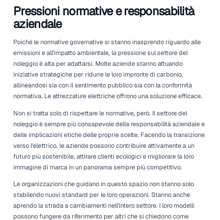
Questi progressi tecnologici possono aiutare le aziende d
a prevedere le necessità di manutenzione, monitorare i mo
utilizzo e persino ottimizzare la gestione della flotta. Il ris
Un'operazione più snella che risparmia tempo e denaro. 
l'automazione in aumento, la combinazione di attrezzature
e tecnologia all'avanguardia crea opportunità per la man
preventiva. Questo assicura che le aziende mantengano 
vantaggio competitivo in un mercato in rapida evoluzione.
Inoltre, molti produttori stanno investendo pesantemente i
sviluppo per migliorare la durata della batteria e la velocit
ricarica. Questo focus sul miglioramento è cruciale. Più 
le attrezzature elettriche possono essere ricaricate e più 
operano con una singola carica, più diventano attraenti pe
aziende di noleggio. Man mano che gli utenti si familiari
l'efficienza e le capacità dei modelli elettrici, diminuiscono
preoccupazioni relative alla loro viabilità.