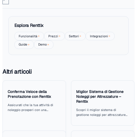
Sfide nel percorso di adozione
Nonostante i significativi benefici delle attrezzature elettr
rimangono delle sfide. I costi iniziali sono spesso una barr
particolare per le piccole aziende di noleggio. Investire i
flotte elettriche richiede una valutazione attenta delle fin
Bilanciare questi costi con i risparmi a lungo termine e l'ul
attrattiva di mercato può essere complicato.
C'è inoltre la questione dell'infrastruttura. Molte regioni 
stazioni di ricarica adeguate per supportare le attrezzatu
elettriche. Senza reti di ricarica appropriate, l'efficienza e 
delle macchine elettriche possono essere ostacolate. Le 
noleggio devono lavorare in collaborazione con i governi lo
fornitori di energia per affrontare questi ostacoli.
Formare il personale per gestire le attrezzature elettriche