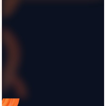
successo delle attrezzature elettriche?
Quali sono i benefici a lungo termine dell'adozione di attrezz
elettriche nel noleggio?
Esplora Renttix
Funzionalità
Prezzi
Settori
Integrazioni
Guide
Demo
Altri articoli