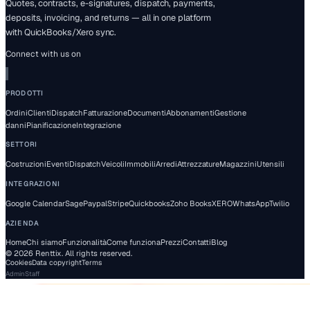
Pagamenti + cauzioni attivati • Configurazione rapida • Pr
carta di credito
Inizia la prova gratuita
Prenota una demo