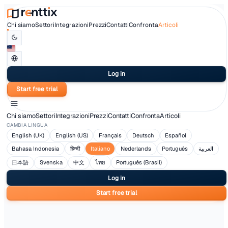
Chi siamo
Settori
Integrazioni
Prezzi
Contatti
Confronta
Articoli
Log in
Start free trial
Chi siamo
Settori
Integrazioni
Prezzi
Contatti
Confronta
Articoli
CAMBIA LINGUA
English (UK)
English (US)
Français
Deutsch
Españ
Bahasa Indonesia
हिन्दी
Italiano
Nederlands
Portugu
日本語
Svenska
中文
ไทย
Português (Brasil)
Log in