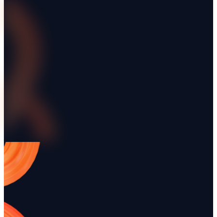
Bagaimana teknologi dapat meningkatkan pengendalian kred
Apa saja praktik terbaik untuk mengelola faktur yang jatuh 
Jelajahi Renttix
Fitur
Harga
Industri
Integrasi
Panduan
Demo
Lebih banyak artikel