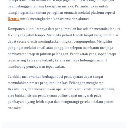
dapat meningkatkan hubungan dengan pelanggan. Komunika
jelas mengenai syarat dan harapan pembayaran membangun
kepercayaan dan mendorong pembayaran tepat waktu.
Pentingnya Pengumpulan Kas ya
Efektif
Pengumpulan kas adalah nadi dari setiap bisnis sewa. Tanpa
pengumpulan yang tepat waktu, pendapatan dapat menyusut
mengarah pada kesulitan operasional. Membangun proses p
kas yang efisien membantu memastikan bahwa dana tersedia 
dibutuhkan untuk pengeluaran dan reinvestasi.
Salah satu strategi yang efektif adalah memiliki sistem pena
terstruktur. Faktur harus jelas, ringkas, dan dikirimkan segera
layanan diberikan atau peralatan dikembalikan. Ini tidak ha