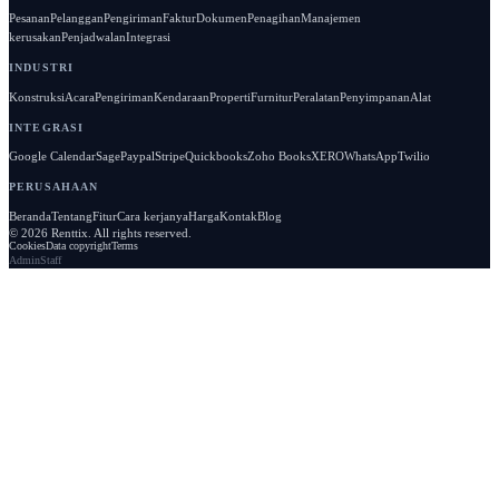
kredit
Mulai uji coba gratis
Pesan demo