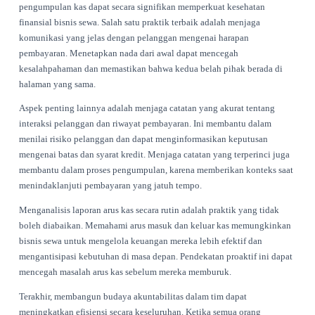
Peran Teknologi dalam
Menyederhanakan Proses
Teknologi memainkan peran penting dalam memodernisasi p
pengendalian kredit dan pengumpulan kas untuk bisnis sew
memanfaatkan solusi perangkat lunak, bisnis dapat mengoto
banyak aspek dari prosedur ini, yang mengarah pada pening
efisiensi dan pengurangan kesalahan manusia.
Banyak platform manajemen sewa, seperti
Renttix
, menawark
yang menyederhanakan penagihan, pelacakan pembayaran, 
komunikasi dengan pelanggan. Automatisasi membebaskan 
berharga bagi staf, memungkinkan mereka untuk fokus pada
pelanggan dan mengembangkan bisnis.
Selain itu, memiliki sistem terpusat untuk mengelola keuang