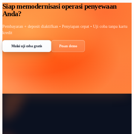
mengantisipasi kebutuhan di masa depan. Pendekatan proakti
mencegah masalah arus kas sebelum mereka memburuk.
Terakhir, membangun budaya akuntabilitas dalam tim dapat
meningkatkan efisiensi secara keseluruhan. Ketika semua or
memahami peran mereka dalam proses pengendalian kredit, i
menciptakan pendekatan yang penuh perhatian untuk menge
pembayaran dan pengumpulan.
FAQ
Apa itu pengendalian kredit dalam bisnis sewa?
Mengapa pengumpulan kas penting bagi perusahaan sewa?