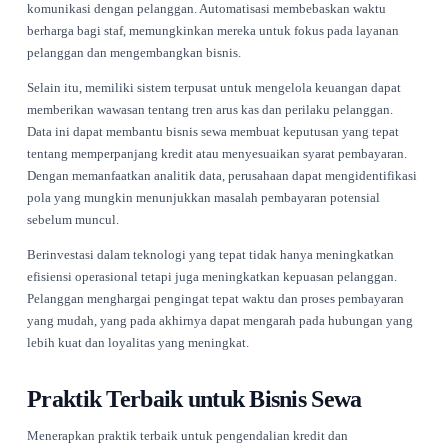
berubah, begitu juga perilaku pelanggan. Meninjau kebijaka
dengan tren saat ini dapat membantu mengidentifikasi area 
perbaikan.
Melatih staf tentang kebijakan ini juga sangat penting. Setia
yang terlibat dalam proses sewa harus memahami langkah-la
pengendalian kredit yang diterapkan. Ini memastikan konsis
cara kredit dikelola dan dikomunikasikan kepada pelanggan
dapat meningkatkan efisiensi secara keseluruhan.
Pertimbangkan untuk menggunakan teknologi untuk mendu
kebijakan pengendalian kredit. Menerapkan solusi yang mel
pembayaran pelanggan secara real-time dapat memberikan 
berharga dan membantu dalam pengambilan keputusan. Misa
kemampuan integrasi Renttix
memungkinkan bisnis untuk
menghubungkan beberapa sistem dan memusatkan data mere
membuat pemantauan menjadi lebih mudah.