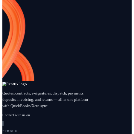
SaaS Modern untuk Perusahaan
Sederhanakan Opera
Sewa Peralatan – Renttix
Platform Sewa Rentt
Jelajahi bagaimana solusi SaaS modern,
Permudah bisnis sewa And
seperti Renttix, merevolusi operasi sewa
Platform Sewa Renttix. Te
peralatan. Temukan manfaat, fitur, dan opsi
untuk meningkatkan efisie
integrasi yang memperlancar bisnis Anda.
mengelola operasi Anda den
Kalkulator Penghematan Biaya –
Perangkat Lunak Se
Coba Renttix
Berat – Renttix
Temukan bagaimana kalkulator
Temukan bagaimana perang
penghematan biaya dari Renttix dapat
alat berat dapat mengubah 
mengubah bisnis rental Anda. Pelajari
Anda. Pelajari praktik terb
tentang pengoptimalan pengeluaran dan
mengoptimalkan operasi d
memastikan profitabilitas.
kepuasan pelanggan.
Siap memodernisasi operasi penyew
Anda?
Pembayaran + deposit diaktifkan • Penyiapan cepat • Uji coba