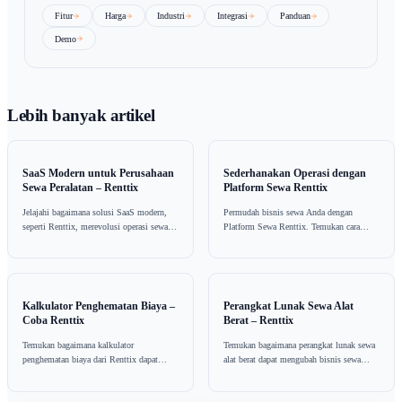
pengumpulan kas dapat secara signifikan memperkuat keseh
finansial bisnis sewa. Salah satu praktik terbaik adalah menj
komunikasi yang jelas dengan pelanggan mengenai harapan
pembayaran. Menetapkan nada dari awal dapat mencegah
kesalahpahaman dan memastikan bahwa kedua belah pihak b
halaman yang sama.
Aspek penting lainnya adalah menjaga catatan yang akurat t
interaksi pelanggan dan riwayat pembayaran. Ini membantu 
menilai risiko pelanggan dan dapat menginformasikan keput
mengenai batas dan syarat kredit. Menjaga catatan yang terpe
membantu dalam proses pengumpulan, karena memberikan ko
menindaklanjuti pembayaran yang jatuh tempo.
Menganalisis laporan arus kas secara rutin adalah praktik ya
boleh diabaikan. Memahami arus masuk dan keluar kas me
bisnis sewa untuk mengelola keuangan mereka lebih efektif 