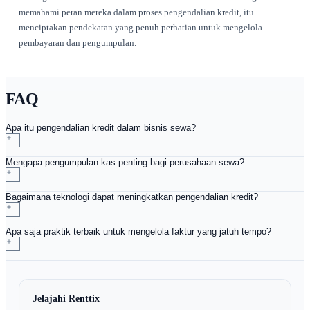
memberikan wawasan tentang tren arus kas dan perilaku pel
Data ini dapat membantu bisnis sewa membuat keputusan ya
tentang memperpanjang kredit atau menyesuaikan syarat pe
Dengan memanfaatkan analitik data, perusahaan dapat mengi
pola yang mungkin menunjukkan masalah pembayaran poten
sebelum muncul.
Berinvestasi dalam teknologi yang tepat tidak hanya menin
efisiensi operasional tetapi juga meningkatkan kepuasan pel
Pelanggan menghargai pengingat tepat waktu dan proses pe
yang mudah, yang pada akhirnya dapat mengarah pada hub
lebih kuat dan loyalitas yang meningkat.
Praktik Terbaik untuk Bisnis Sew
Menerapkan praktik terbaik untuk pengendalian kredit dan