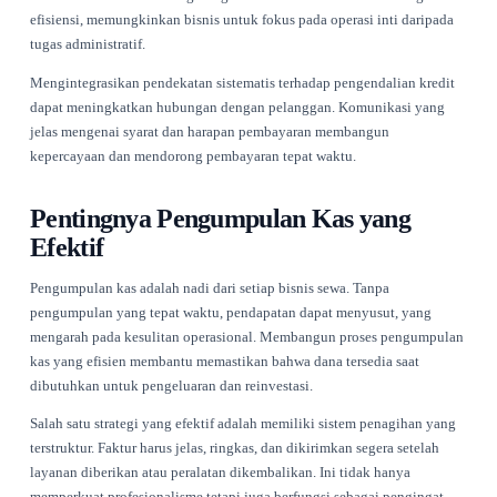
mempengaruhi kemampuan mereka untuk beroperasi.
Untuk bisnis sewa, menilai risiko kredit yang terkait dengan
sangat penting. Ini mungkin melibatkan pemeriksaan skor kre
meninjau riwayat pembayaran, dan bahkan menerapkan batas
berdasarkan keandalan pelanggan. Dengan menetapkan lang
langkah ini, bisnis dapat mengurangi risiko utang buruk dan
memastikan bahwa mereka menerima pembayaran tepat wakt
Bisnis sewa juga harus mempertimbangkan untuk menggunak
perangkat lunak, seperti yang disediakan oleh
Renttix
, untuk
mengotomatiskan dan menyederhanakan proses pengendalian
mereka. Automatisasi mengurangi kesalahan manusia dan m
efisiensi, memungkinkan bisnis untuk fokus pada operasi int
tugas administratif.
Mengintegrasikan pendekatan sistematis terhadap pengendal