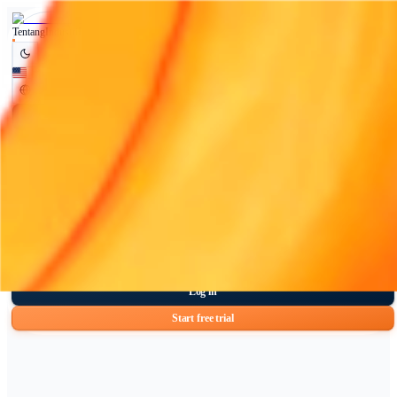
Tentang
Industri
Integrasi
Harga
Kontak
Bandingkan
Artikel
Log in
Start free trial
Tentang
Industri
Integrasi
Harga
Kontak
Bandingkan
Artikel
GANTI BAHASA
English (UK)
English (US)
Français
Deutsch
Español
Bahasa Indonesia
हिन्दी
Italiano
Nederlands
Português
日本語
Svenska
中文
ไทย
Português (Brasil)
Log in