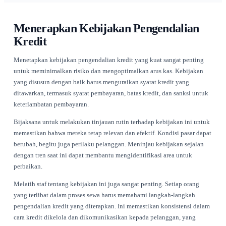
memperkuat profesionalisme tetapi juga berfungsi sebagai p
bagi pelanggan tentang kewajiban mereka. Pertimbangkan u
mengintegrasikan sistem penagihan otomatis melalui platform
Renttix
untuk meningkatkan konsistensi dan akurasi.
Komponen kunci lainnya dari pengumpulan kas adalah meni
faktur yang jatuh tempo. Memiliki jadwal tindak lanjut yang 
dapat secara drastis meningkatkan tingkat pengumpulan. Me
pengingat melalui email atau panggilan telepon membantu 
pembayaran tetap di pikiran pelanggan. Pendekatan yang sop
tegas sering kali yang terbaik, karena menjaga hubungan sam
mendorong pembayaran tepat waktu.
Terakhir, menawarkan berbagai opsi pembayaran dapat sanga
memudahkan proses pengumpulan kas. Pelanggan mengharg
fleksibilitas, dan menyediakan opsi seperti kartu kredit, trans
atau bahkan sistem pembayaran online dapat mengarah pada
pembayaran yang lebih cepat dan mengurangi gesekan dalam