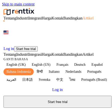
Skip to main content
Tentang
Industri
Integrasi
Harga
Kontak
Bandingkan
Artikel
Log in
Start free trial
Tentang
Industri
Integrasi
Harga
Kontak
Bandingkan
Artikel
GANTI BAHASA
English (UK)
English (US)
Français
Deutsch
Español
Bahasa Indonesia
हिन्दी
Italiano
Nederlands
Português
العربية
日本語
Svenska
中文
ไทย
Português (Brasil)
Log in
Start free trial