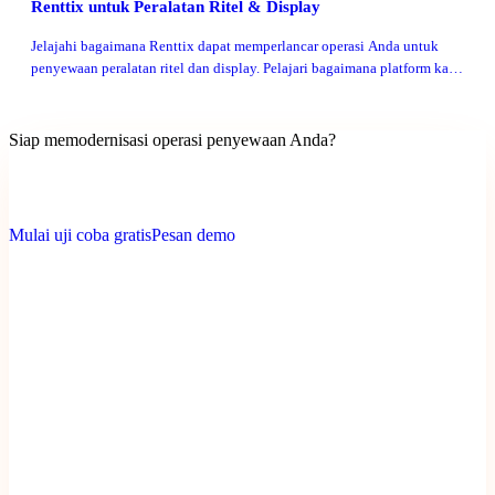
Renttix untuk Peralatan Ritel & Display
Jelajahi bagaimana Renttix dapat memperlancar operasi Anda untuk
penyewaan peralatan ritel dan display. Pelajari bagaimana platform kami
meningkatkan efisiensi dan kepuasan pelanggan.
Siap memodernisasi operasi penyewaan Anda?
Pembayaran + deposit diaktifkan • Penyiapan cepat • Uji coba tanpa
kartu kredit
Mulai uji coba gratis
Pesan demo