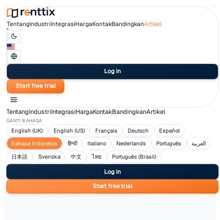
Tentang
Industri
Integrasi
Harga
Kontak
Bandingkan
Artikel
Log in
Start free trial
Tentang
Industri
Integrasi
Harga
Kontak
Bandingkan
Artikel
GANTI BAHASA
English (UK)
English (US)
Français
Deutsch
Españ
Bahasa Indonesia
हिन्दी
Italiano
Nederlands
Portugu
日本語
Svenska
中文
ไทย
Português (Brasil)
Log in