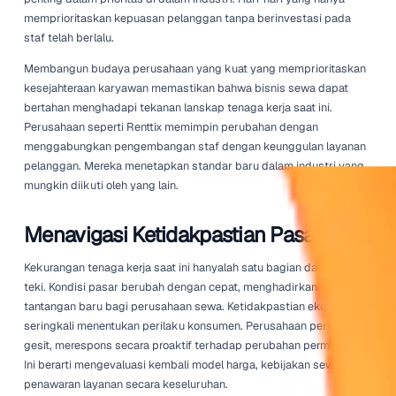
dapat memastikan aliran pekerja terampil yang dilatih un
memenuhi kebutuhan spesifik mereka. Ini tidak hanya me
kekosongan yang mendesak tetapi menciptakan buday
kontinuitas dan loyalitas di antara karyawan.
Strategi lain yang semakin diminati adalah penggunaan 
kerja fleksibel. Banyak kandidat yang mencari pekerjaan
waktu atau peluang gig. Dengan menawarkan pilihan ker
lebih beragam, perusahaan sewa dapat menjangkau se
tenaga kerja yang berbeda, sehingga mengurangi damp
kekurangan staf.
Mendorong Keterlibatan dan Ret
Karyawan
Saat kekurangan tenaga kerja semakin membesar, retens