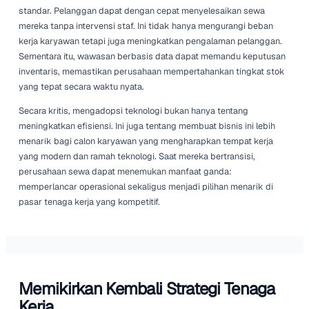
menjadi menemukan cara yang efektif untuk beroperasi 
lebih sedikit tenaga kerja. Ini adalah tantangan yang, mes
menakutkan, juga membuka pintu bagi strategi dan pen
baru yang dapat membawa manfaat yang berkelanjutan.
Mengadopsi Teknologi dalam
Operasional
Dalam iklim di mana tenaga kerja terampil langka, teknol
menawarkan secercah harapan. Banyak perusahaan se
sekarang memanfaatkan otomatisasi dan solusi digital u
mempercepat operasional mereka. Jika sebuah tugas bi
diotomatisasi, maka akan diotomatisasi. Dari manajemen 
hingga interaksi pelanggan, integrasi teknologi terbukti 
berharga.
Misalnya, kios layanan mandiri untuk transaksi sewa men