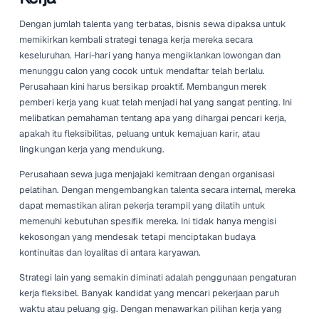
standar. Pelanggan dapat dengan cepat menyelesaikan
mereka tanpa intervensi staf. Ini tidak hanya mengurang
kerja karyawan tetapi juga meningkatkan pengalaman p
Sementara itu, wawasan berbasis data dapat memandu 
inventaris, memastikan perusahaan mempertahankan tin
yang tepat secara waktu nyata.
Secara kritis, mengadopsi teknologi bukan hanya tentan
meningkatkan efisiensi. Ini juga tentang membuat bisnis i
menarik bagi calon karyawan yang mengharapkan tempat
yang modern dan ramah teknologi. Saat mereka bertransis
perusahaan sewa dapat menemukan manfaat ganda:
memperlancar operasional sekaligus menjadi pilihan men
pasar tenaga kerja yang kompetitif.