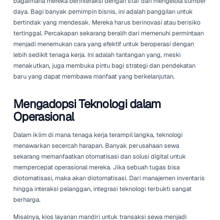
Kekurangan tenaga kerja yang dihadapi di berbagai sekto
mencapai tingkat yang belum pernah terjadi sebelumnya.
hanya masalah lokal; ini adalah fenomena global. Bisnis di
sewa merasakan dampaknya ketika jumlah tenaga kerja
menyusut. Kekurangan ini didorong oleh beberapa fakto
populasi yang menua, perubahan dalam preferensi peker
dampak pandemi COVID-19 yang masih terasa. Saat pe
sewa kesulitan mengisi peran penting, mereka menemu
model operasional tradisional mereka semakin tidak dap
dipertahankan.
Realitas ini memaksa perusahaan untuk mengevaluasi k
bagaimana mereka berinteraksi dengan staf dan mengel
daya. Bagi banyak pemimpin bisnis, ini adalah panggilan
bertindak yang mendesak. Mereka harus berinovasi atau
tertinggal. Percakapan sekarang beralih dari memenuhi 