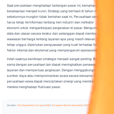
fokus yang sangat penting. Karyawan yang bahagia cen
tidak meninggalkan pekerjaan. Menciptakan lingkungan
staf merasa dihargai adalah hal yang utama. Perusahaa
mulai berinvestasi dalam program pelatihan dan penge
yang memberdayakan orang-orang mereka. Inisiatif ini ti
meningkatkan keterampilan, tetapi juga mendorong loyali
Lebih jauh, perusahaan memperkenalkan insentif yang 
kerja keras. Baik melalui bonus, program pengakuan, ata
pengembangan karyawan, ini tentang membuat karyawa
bahwa kontribusi mereka penting. Fokus yang muncul p
sumber daya manusia mencerminkan perubahan yang s
penting dalam prioritas di dalam industri. Hari-hari yang
memprioritaskan kepuasan pelanggan tanpa berinvesta
staf telah berlalu.
Membangun budaya perusahaan yang kuat yang mempri