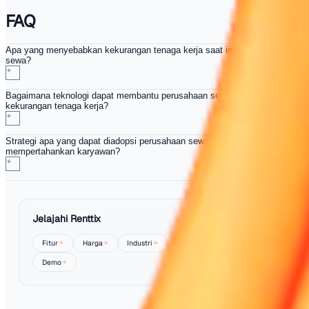
kesejahteraan karyawan memastikan bahwa bisnis sewa
bertahan menghadapi tekanan lanskap tenaga kerja saat i
Perusahaan seperti Renttix memimpin perubahan denga
menggabungkan pengembangan staf dengan keunggula
pelanggan. Mereka menetapkan standar baru dalam indu
mungkin diikuti oleh yang lain.
Menavigasi Ketidakpastian Pasa
Kekurangan tenaga kerja saat ini hanyalah satu bagian da
teki. Kondisi pasar berubah dengan cepat, menghadirka
tantangan baru bagi perusahaan sewa. Ketidakpastian 
seringkali menentukan perilaku konsumen. Perusahaan p
gesit, merespons secara proaktif terhadap perubahan pe
Ini berarti mengevaluasi kembali model harga, kebijakan
penawaran layanan secara keseluruhan.