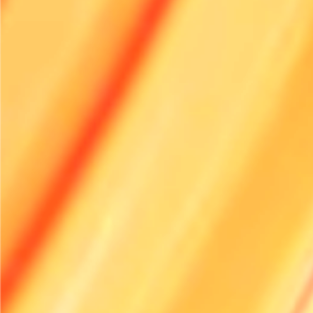
Sumber:
Hire Association Europe
(
HAE
);
European Rental Association
(
ERA
)
FAQ
Apa yang menyebabkan kekurangan tenaga kerja saat ini di i
sewa?
Bagaimana teknologi dapat membantu perusahaan sewa se
kekurangan tenaga kerja?
Strategi apa yang dapat diadopsi perusahaan sewa untuk
mempertahankan karyawan?