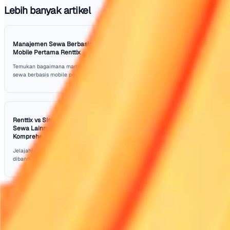
Saat perusahaan menghadapi tantangan pasar ini, kem
beradaptasi menjadi kunci. Strategi yang berhasil di tah
sebelumnya mungkin tidak bertahan saat ini. Perusahaa
harus tetap terinformasi tentang tren industri dan indikat
ekonomi untuk mengantisipasi pergerakan di pasar. Me
data dan ulasan secara teratur dari pelanggan dapat me
wawasan berharga tentang layanan apa yang masih rele
tetap unggul, diperlukan penguasaan yang kuat terhadap
faktor internal dan eksternal yang mempengaruhi operasi
Inilah saatnya kemitraan strategis menjadi sangat penting
sama dengan perusahaan lain dapat meningkatkan pena
layanan dan memperluas jangkauan. Dengan menggabu
sumber daya atau mempromosikan acara secara bersam
perusahaan sewa dapat menciptakan sinergi yang mem
mereka menghadapi fluktuasi pasar.