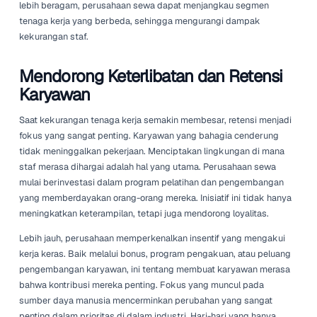
Memikirkan Kembali Strategi Te
Kerja
Dengan jumlah talenta yang terbatas, bisnis sewa dipak
memikirkan kembali strategi tenaga kerja mereka secara
keseluruhan. Hari-hari yang hanya mengiklankan lowong
menunggu calon yang cocok untuk mendaftar telah berla
Perusahaan kini harus bersikap proaktif. Membangun me
pemberi kerja yang kuat telah menjadi hal yang sangat pen
melibatkan pemahaman tentang apa yang dihargai pencar
apakah itu fleksibilitas, peluang untuk kemajuan karir, at
lingkungan kerja yang mendukung.
Perusahaan sewa juga menjajaki kemitraan dengan organ
pelatihan. Dengan mengembangkan talenta secara intern