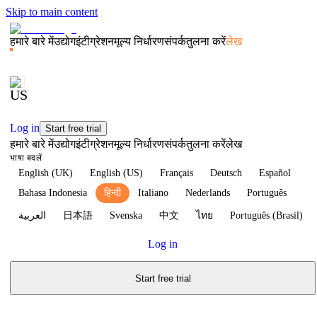
Skip to main content
हमारे बारे में
उद्योग
इंटीग्रेशन
मूल्य निर्धारण
संपर्क
तुलना करें
लेख
Log in
Start free trial
हमारे बारे में
उद्योग
इंटीग्रेशन
मूल्य निर्धारण
संपर्क
तुलना करें
लेख
भाषा बदलें
English (UK)
English (US)
Français
Deutsch
Español
Bahasa Indonesia
हिन्दी
Italiano
Nederlands
Português
العربية
日本語
Svenska
中文
ไทย
Português (Brasil)
Log in
Start free trial