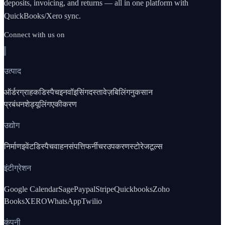
deposits, invoicing, and returns — all in one platform with
QuickBooks/Xero sync.
Connect with us on
उत्पाद
ऑर्डर
ग्राहक
डिस्पैच
इनवॉइसिंग
दस्तावेज़
बिलिंग
नुकसान
प्रबंधन
शेड्यूलिंग
एकीकरण
उद्योग
निर्माण
इवेंट
डिस्पैच
वाहन
संपत्ति
फर्नीचर
उपकरण
स्टोरेज
टूल्स
इंटीग्रेशन
Google Calendar
Sage
Paypal
Stripe
Quickbooks
Zoho
Books
XERO
WhatsApp
Twilio
कंपनी